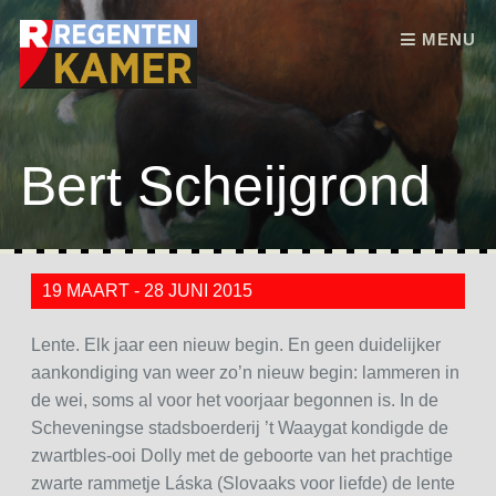
Skip to content
MENU
Bert Scheijgrond
19 MAART - 28 JUNI 2015
Lente. Elk jaar een nieuw begin. En geen duidelijker
aankondiging van weer zo’n nieuw begin: lammeren in
de wei, soms al voor het voorjaar begonnen is. In de
Scheveningse stadsboerderij ’t Waaygat kondigde de
zwartbles-ooi Dolly met de geboorte van het prachtige
zwarte rammetje Láska (Slovaaks voor liefde) de lente