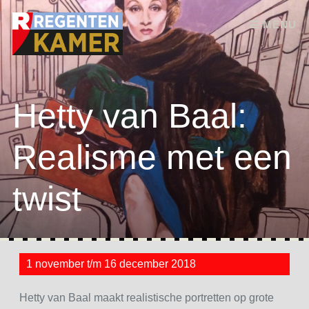
Skip to content
MENU
Hetty van Baal:
Realisme met een
twist
1 november t/m 16 december 2018
Hetty van Baal maakt realistische portretten op grote