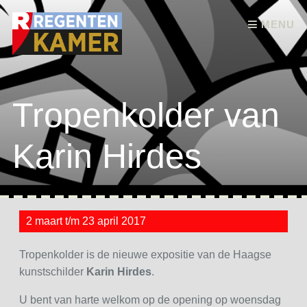
Skip to content
MENU
Tropenkolder van
Karin Hirdes
2 maart t/m 23 april 2017
Tropenkolder is de nieuwe expositie van de Haagse
kunstschilder
Karin Hirdes
.
U bent van harte welkom op de opening op woensdag