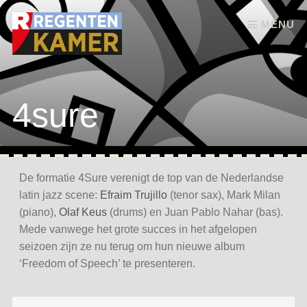
Skip to content
MENU
4sure
De formatie 4Sure verenigt de top van de Nederlandse
latin jazz scene:
Efraim Trujillo
(tenor sax), Mark Milan
(piano),
Olaf Keus
(drums) en Juan Pablo Nahar (bas).
Mede vanwege het grote succes in het afgelopen
seizoen zijn ze nu terug om hun nieuwe album
‘Freedom of Speech’ te presenteren.