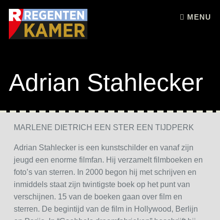
Skip to content
MENU
Adrian Stahlecker
MARLENE DIETRICH EEN STER EEN TIJDPERK
Adrian Stahlecker is een kunstschilder en vanaf zijn
jeugd een enorme filmfan. Hij verzamelt filmboeken en
foto’s van sterren. In 2000 begon hij met schrijven en
inmiddels staat zijn twintigste boek op het punt van
verschijnen. 15 van de boeken gaan over film en
sterren. De begintijd van de film in Hollywood, Berlijn