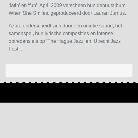
‘latin’ en ‘fun’. April 2009 verscheen hun debuutalbum
When She Smiles, geproduceerd door Lauran Jurrius.
Azure onderscheidt zich door een unieke sound, het
samenspel, hun lyrische composities en intense
optredens als op ‘The Hague Jazz’ en ‘Utrecht Jazz
Fest ‘.