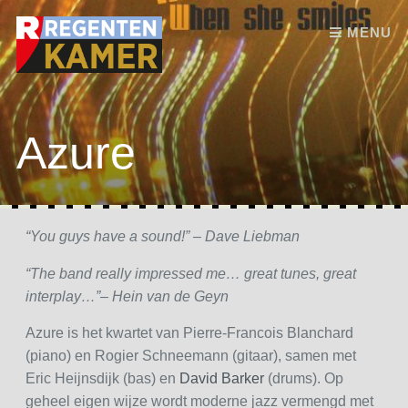
Skip to content
MENU
Azure
“You guys have a sound!” – Dave Liebman
“The band really impressed me… great tunes, great
interplay…”– Hein van de Geyn
Azure is het kwartet van Pierre-Francois Blanchard
(piano) en Rogier Schneemann (gitaar), samen met
Eric Heijnsdijk (bas) en
David Barker
(drums). Op
geheel eigen wijze wordt moderne jazz vermengd met