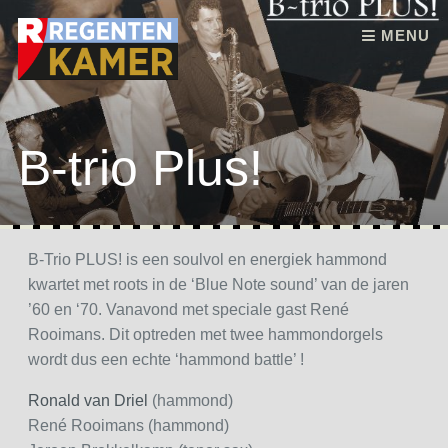
Skip to content
MENU
B-trio Plus!
B-Trio PLUS! is een soulvol en energiek hammond
kwartet met roots in de ‘Blue Note sound’ van de jaren
’60 en ‘70. Vanavond met speciale gast René
Rooimans. Dit optreden met twee hammondorgels
wordt dus een echte ‘hammond battle’ !
Ronald van Driel
(hammond)
René Rooimans (hammond)