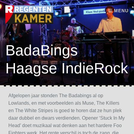
Skip to content
MENU
BadaBings
Haagse IndieRock
Afgelopen jaar stonden The Badabings al op
Lowlands, en met voorbeelden als Muse, The Killers
en The White Stripes is goed te horen dat ze hun plek
daar dubbel en dwars verdienden. Opener ‘Stuck In My
Head’ doet muzikaal wat denken aan het hardere Foo
Fighters werk. Het grote verschil is toch de zang, die