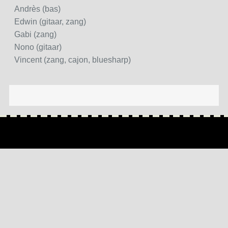
Andrès (bas)
Edwin (gitaar, zang)
Gabi (zang)
Nono (gitaar)
Vincent (zang, cajon, bluesharp)