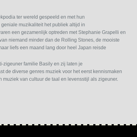
ekpodia ter wereld gespeeld en met hun
iale muzikaliteit het publiek altijd in
aren een gezamenlijk optreden met Stephanie Grapelli en
t van niemand minder dan de Rolling Stones, de mooiste
maar liefs een maand lang door heel Japan reisde
-zigeuner familie Basily en zij laten je
ast de diverse genres muziek voor het eerst kennismaken
muziek van cultuur de taal en levensstijl als zigeuner.