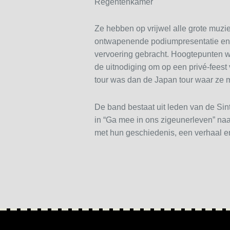
Regentenkamer
Ze hebben op vrijwel alle grote muzi
ontwapenende podiumpresentatie en gen
vervoering gebracht. Hoogtepunten w
de uitnodiging om op een privé-fees
tour was dan de Japan tour waar ze 
De band bestaat uit leden van de Sinti
in “Ga mee in ons zigeunerleven” na
met hun geschiedenis, een verhaal en 