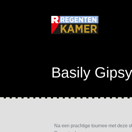
Basily Gips
Na een prachtige tournee met deze sh