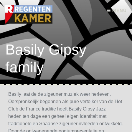
Skip to content
MENU
Basily Gipsy
family
Basily laat de de zigeuner muziek weer herleven.
Oorspronkelijk begonnen als pure vertolker van de Hot
Club de France traditie heeft Basily Gipsy Jazz
heden ten dage een geheel eigen identiteit met
traditionele en Spaanse zigeunerinvloeden ontwikkeld.
Door de ontwapenende podiumpresentatie en