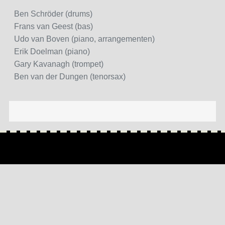
Ben Schröder (drums)
Frans van Geest (bas)
Udo van Boven (piano, arrangementen)
Erik Doelman (piano)
Gary Kavanagh (trompet)
Ben van der Dungen (tenorsax)