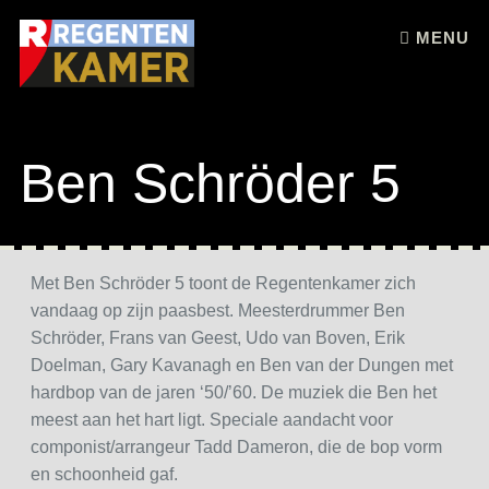
Skip to content
MENU
Ben Schröder 5
Met Ben Schröder 5 toont de Regentenkamer zich
vandaag op zijn paasbest. Meesterdrummer Ben
Schröder, Frans van Geest, Udo van Boven, Erik
Doelman, Gary Kavanagh en Ben van der Dungen met
hardbop van de jaren ‘50/’60. De muziek die Ben het
meest aan het hart ligt. Speciale aandacht voor
componist/arrangeur Tadd Dameron, die de bop vorm
en schoonheid gaf.