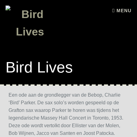
Skip to content
MENU
Bird Lives
Een ode aan de grondlegger van de Bebop, Charlie
‘Bird’ Parker. De sax solo’s worden gespeeld op de
Grafton sax waarop Parker te horen was tijdens het
legendarische Massey Hall Concert in Toronto, 1953.
Deze ode wordt vertolkt door Ellister van der Molen,
Bob Wijnen, Jacco van Santen en Joost Patocka.