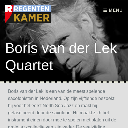
Skip to content
MENU
Boris van der Lek
Quartet
Boris van der Lek is een van de meest spelende
saxofonisten in Nederland. Op zijn vijftiende bezoekt
hij voor het eerst North Sea Jazz en raakt hij
gefascineerd door de saxofoon. Hij maakt zich het
instrument eigen door mee te spelen met platen uit de
grote jazzcollectie van zijn vader. De veelzijdige