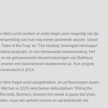
n Bert Lochs werken al sinds begin jaren negentig van de
verspreiding van hun nog immer groeiende oeuvre. Vanuit
 ‘Tales of the Frog’ en ‘The Healing’ herenigde het koppel
 andere projecten, in een hernieuwde samenwerking. Het
hs en de genuanceerde kleurschakeringen van Balthaus’
 leveren een fascinerende klankwereld op. Hun jongste,
t levenslicht in 2014.
er Wim Kegel werd aangetrokken, en uit Noorwegen kwam
. Met hun in 2015 verschenen debuutalbum “Killing the
Records, Bremen), bewees het viertal al gauw dat lyriek,
tsluiten, maar een geheel nieuwe en sprankelende mix