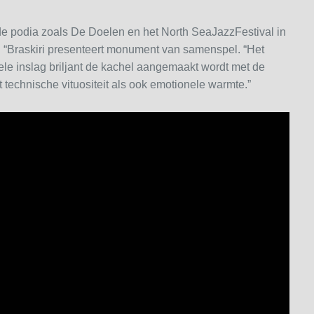
de podia zoals De Doelen en het North SeaJazzFestival in
s: “Braskiri presenteert monument van samenspel. “Het
le inslag briljant de kachel aangemaakt wordt met de
et technische vituositeit als ook emotionele warmte.”