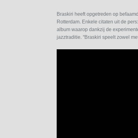
Braskiri heeft opgetreden op befaam
Rotterdam. Enkele citaten uit de per
album waarop dankzij de experimente
jazztraditie. “Braskiri speelt zowel m