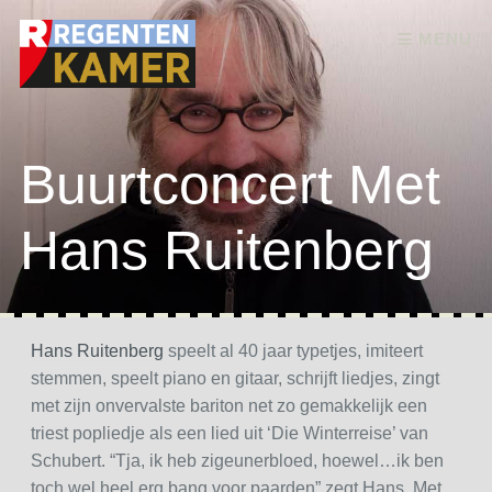
Skip to content
MENU
Buurtconcert Met
Hans Ruitenberg
Hans Ruitenberg
speelt al 40 jaar typetjes, imiteert
stemmen, speelt piano en gitaar, schrijft liedjes, zingt
met zijn onvervalste bariton net zo gemakkelijk een
triest popliedje als een lied uit ‘Die Winterreise’ van
Schubert. “Tja, ik heb zigeunerbloed, hoewel…ik ben
toch wel heel erg bang voor paarden” zegt Hans. Met