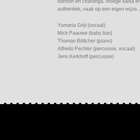
danzón en charanga, vroege salsa e
authentiek, vaak op een eigen wijze, 
Yumaria Grijt (vocaal)
Mick Paauwe (baby bas)
Thomas Böttcher (piano)
Alfredo Pechler (percussie, vocaal)
Jens Kerkhoff (percussie)