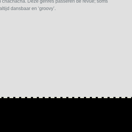
n chachacha. Deze genres passeren de revue; soms
altijd dansbaar en ‘groovy’.