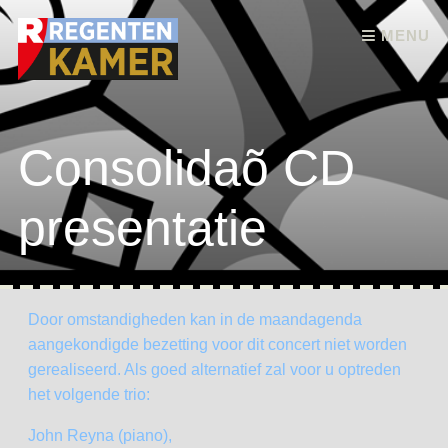
Skip to content
MENU
Consolidaõ CD
presentatie
Door omstandigheden kan in de maandagenda
aangekondigde bezetting voor dit concert niet worden
gerealiseerd. Als goed alternatief zal voor u optreden
het volgende trio:
John Reyna (piano),