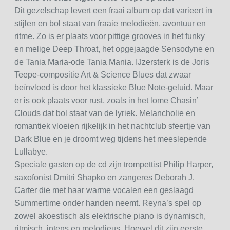
Dit gezelschap levert een fraai album op dat varieert in
stijlen en bol staat van fraaie melodieën, avontuur en
ritme. Zo is er plaats voor pittige grooves in het funky
en melige Deep Throat, het opgejaagde Sensodyne en
de Tania Maria-ode Tania Mania. IJzersterk is de Joris
Teepe-compositie Art & Science Blues dat zwaar
beïnvloed is door het klassieke Blue Note-geluid. Maar
er is ook plaats voor rust, zoals in het lome Chasin’
Clouds dat bol staat van de lyriek. Melancholie en
romantiek vloeien rijkelijk in het nachtclub sfeertje van
Dark Blue en je droomt weg tijdens het meeslepende
Lullabye.
Speciale gasten op de cd zijn trompettist Philip Harper,
saxofonist Dmitri Shapko en zangeres Deborah J.
Carter die met haar warme vocalen een geslaagd
Summertime onder handen neemt. Reyna’s spel op
zowel akoestisch als elektrische piano is dynamisch,
ritmisch, intens en melodieus. Hoewel dit zijn eerste