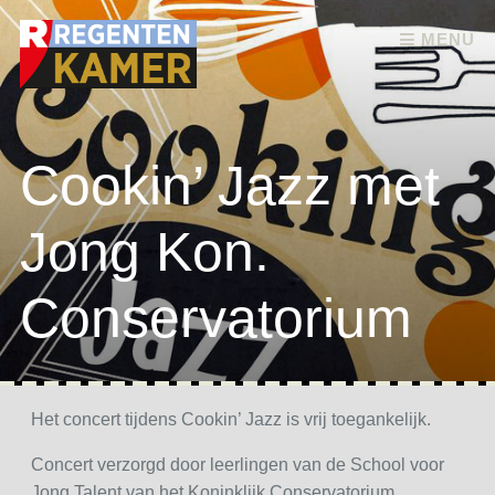
Skip to content
MENU
Cookin’ Jazz met
Jong Kon.
Conservatorium
Het concert tijdens Cookin’ Jazz is vrij toegankelijk.
Concert verzorgd door leerlingen van de School voor
Jong Talent van het Koninklijk Conservatorium.