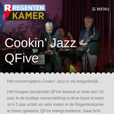
Skip to content
MENU
Cookin’ Jazz –
QFive
Het concert tijdens Cookin’ Jazz is vrij toegankelijk.
Het Haagse jazzquintet QFive bestaat al meer dan 10
jaar. In de huidige samenstelling is deze band al weer
zo’n 5 jaar actief, en vele malen in de Regentenkamer
te horen geweest. QFive brengt moderne, maar licht