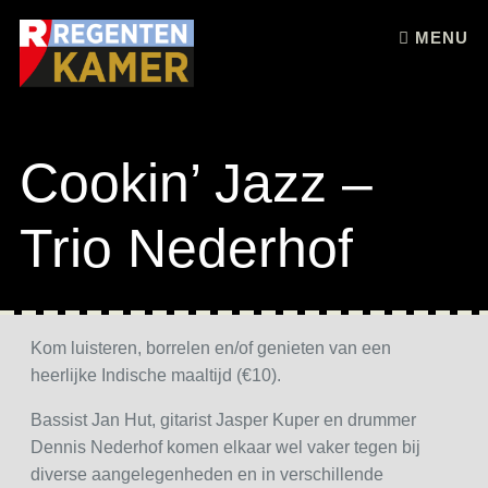
Skip to content
MENU
Cookin’ Jazz –
Trio Nederhof
Kom luisteren, borrelen en/of genieten van een
heerlijke Indische maaltijd (€10).
Bassist Jan Hut, gitarist Jasper Kuper en drummer
Dennis Nederhof komen elkaar wel vaker tegen bij
diverse aangelegenheden en in verschillende