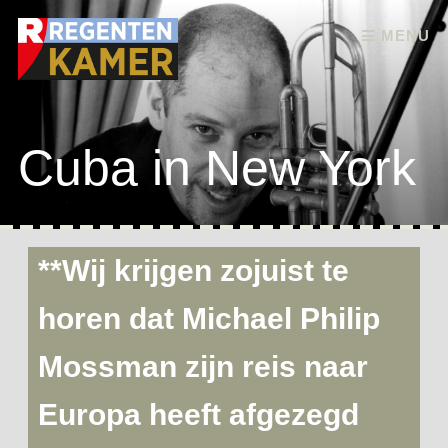
Skip to content
MENU
Cuba in New York
**Wij krijgen zojuist te
horen dat Michael Philip
Mossman zijn reis naar
Europa heeft afgezegd