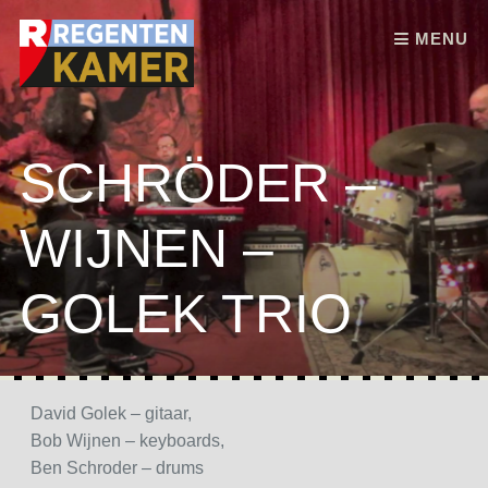
Skip to content
MENU
SCHRÖDER –
WIJNEN –
GOLEK TRIO
David Golek – gitaar,
Bob Wijnen – keyboards,
Ben Schroder – drums