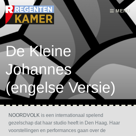
Skip to content
MENU
De Kleine
Johannes
(engelse Versie)
NOORDVOLK
is een internationaal spelend
gezelschap dat haar studio heeft in Den Haag. Haar
voorstellingen en performances gaan over de