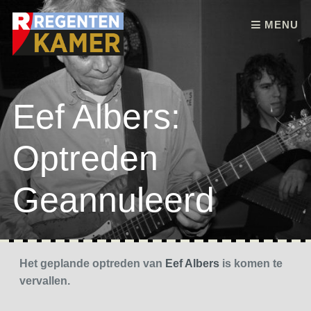
Skip to content
MENU
Eef Albers:
Optreden
Geannuleerd
Het geplande optreden van
Eef Albers
is komen te
vervallen.