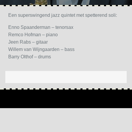
Een superswingend jazz quintet met spetterend soli:
Enno Spaanderman – tenorsax
Remco Hofman – piano
Jeen Rabs – gitaar
Willem van Wijngaarden – bass
Barry Olthof – drums