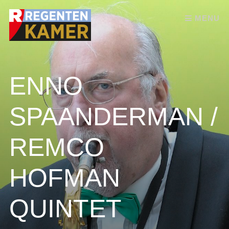
Skip to content
MENU
ENNO
SPAANDERMAN /
REMCO
HOFMAN
QUINTET