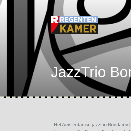
JazzTrio Bon
Het Amsterdamse jazztrio Bondarev |