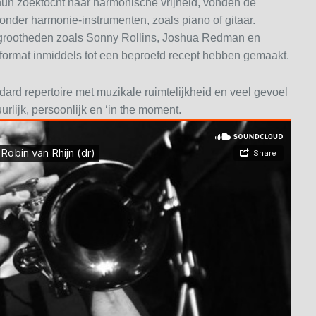
 hun zoektocht naar harmonische vrijheid, vonden de
onder harmonie-instrumenten, zoals piano of gitaar.
or grootheden zoals Sonny Rollins, Joshua Redman en
io-format inmiddels tot een beproefd recept hebben gemaakt.
andard repertoire met muzikale ruimtelijkheid en veel gevoel
urlijk, persoonlijk en ‘in the moment.