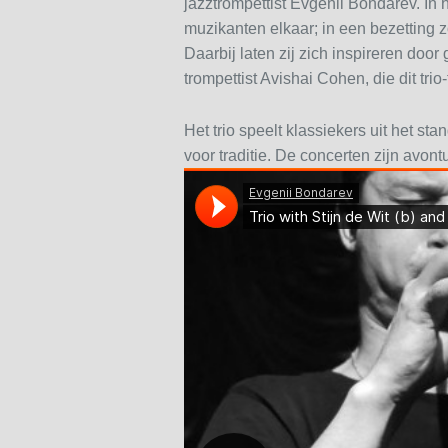
jazztrompettist Evgenii Bondarev. In
muzikanten elkaar; in een bezetting z
Daarbij laten zij zich inspireren do
trompettist Avishai Cohen, die dit tr
Het trio speelt klassiekers uit het st
voor traditie. De concerten zijn avontu