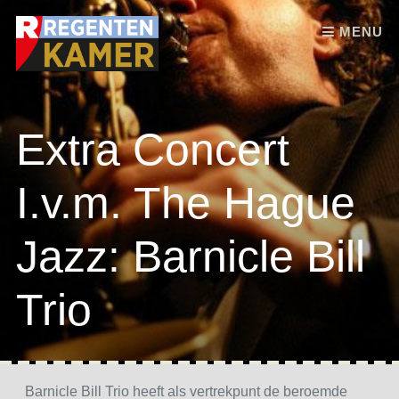
Skip to content
MENU
Extra Concert
I.v.m. The Hague
Jazz: Barnicle Bill
Trio
Barnicle Bill Trio heeft als vertrekpunt de beroemde