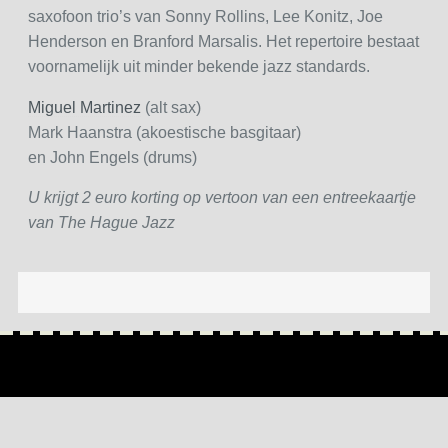
saxofoon trio’s van Sonny Rollins, Lee Konitz, Joe
Henderson en Branford Marsalis. Het repertoire bestaat
voornamelijk uit minder bekende jazz standards.
Miguel Martinez
(alt sax)
Mark Haanstra (akoestische basgitaar)
en John Engels (drums)
U krijgt 2 euro korting op vertoon van een entreekaartje
van The Hague Jazz