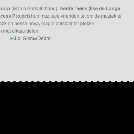
 Gorp
(Marco Borsato band),
Dedre Twiss (Ilse de Lange
cess Project)
hun muzikale vrienden uit om de muziek te
 jazz en bossa nova, magie ontstaat ter plekke
 met elkaar delen.