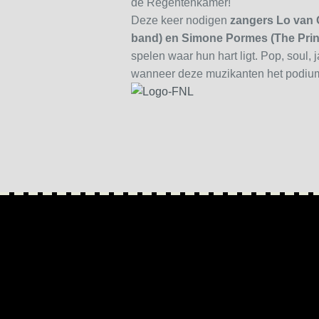
de Regentenkamer!
Deze keer nodigen
zangers Lo van
band) en Simone Pormes (The Prin
spelen waar hun hart ligt. Pop, soul,
wanneer deze muzikanten het podium