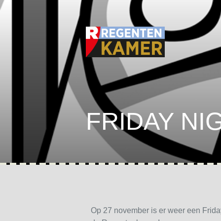
FRIDAY NI
Op 27 november is er weer een Friday