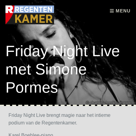
Skip to content
MENU
Friday Night Live
met Simone
Pormes
Friday Night Live brengt magie naar het intieme
podium van de Regentenkamer.
Karel Boehlee-piano