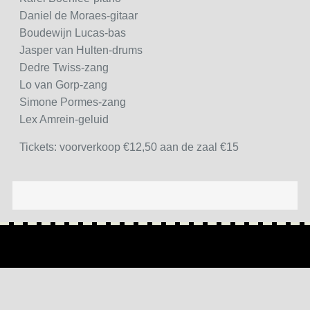
Daniel de Moraes-gitaar
Boudewijn Lucas-bas
Jasper van Hulten-drums
Dedre Twiss-zang
Lo van Gorp-zang
Simone Pormes-zang
Lex Amrein-geluid
Tickets: voorverkoop €12,50 aan de zaal €15