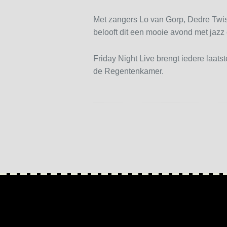
Met zangers Lo van Gorp, Dedre Twis
belooft dit een mooie avond met jazz 
Friday Night Live brengt iedere laat
de Regentenkamer.