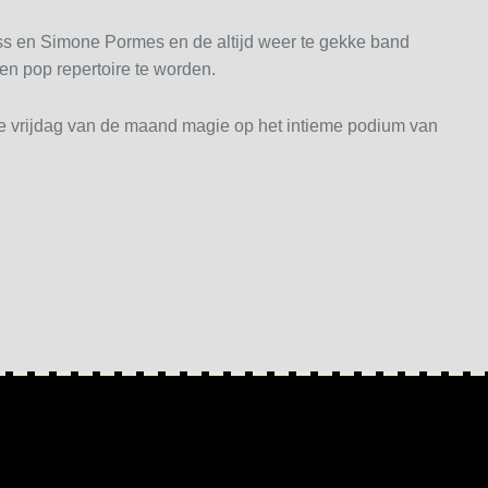
s en Simone Pormes en de altijd weer te gekke band
en pop repertoire te worden.
ste vrijdag van de maand magie op het intieme podium van