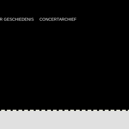
AR GESCHIEDENIS
CONCERTARCHIEF