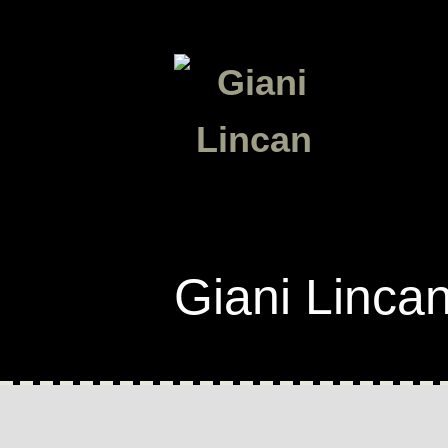
Giani Linca