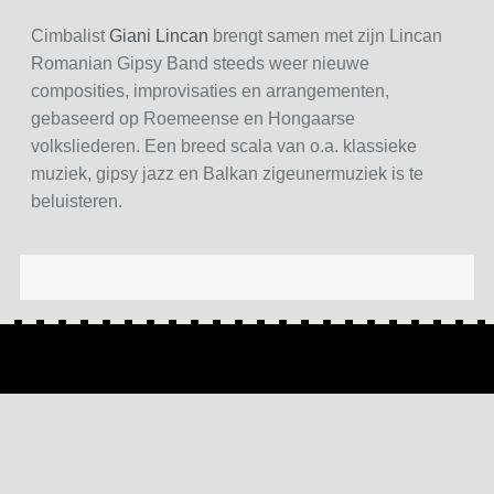
Cimbalist
Giani Lincan
brengt samen met zijn Lincan
Romanian Gipsy Band steeds weer nieuwe
composities, improvisaties en arrangementen,
gebaseerd op Roemeense en Hongaarse
volksliederen. Een breed scala van o.a. klassieke
muziek, gipsy jazz en Balkan zigeunermuziek is te
beluisteren.