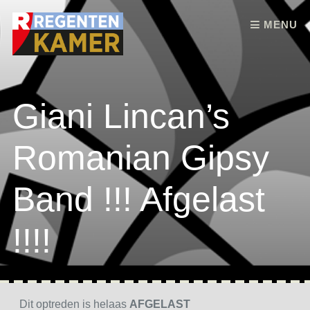
Skip to content
MENU
Giani Lincan’s
Romanian Gipsy
Band !!! Afgelast
!!!!
Dit optreden is helaas
AFGELAST