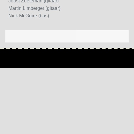
Joost Zoeteman (gitaar)
Martin Limberger (gitaar)
Nick McGuire (bas)