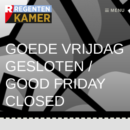
Skip to content
MENU
GOEDE VRIJDAG
GESLOTEN /
GOOD FRIDAY
CLOSED