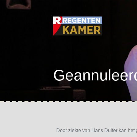
Geannuleer
Door ziekte van Hans Dulfer kan het 