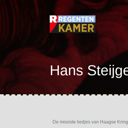
Hans Steijg
De mooiste liedjes van Haagse Kring