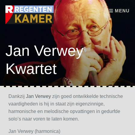
Skip to content
MENU
Jan Verwey
Kwartet
Dankzij
Jan Verwey
zijn goed ontwikkelde technische
vaardigheden is hij in staat zijn eigenzinnige,
harmonische en melodische opvattingen in gedurfde
solo’s naar voren te laten komen.
Jan Verwey (harmonica)