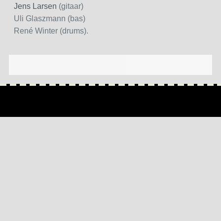
Jens Larsen
(gitaar)
Uli Glaszmann (bas)
René Winter (drums).