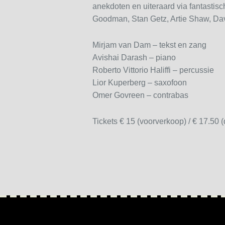
anekdoten en uiteraard via fantasti
Goodman, Stan Getz, Artie Shaw, Da
Mirjam van Dam – tekst en zang
Avishai Darash – piano
Roberto Vittorio Haliffi – percussie
Lior Kuperberg – saxofoon
Omer Govreen – contrabas
Tickets € 15 (voorverkoop) / € 17.50 (