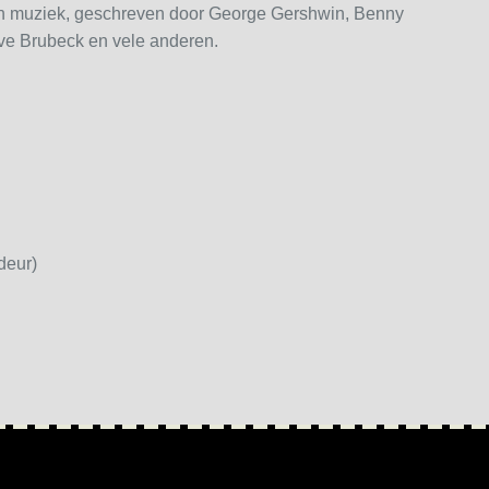
sch muziek, geschreven door George Gershwin, Benny
ve Brubeck en vele anderen.
deur)