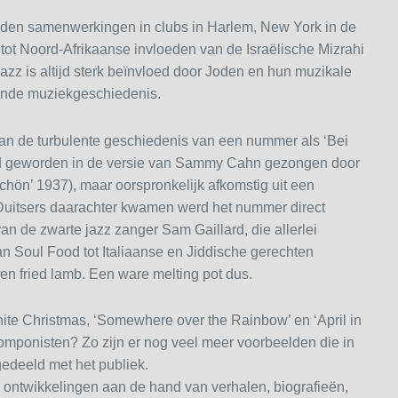
oden samenwerkingen in clubs in Harlem, New York in de
tot Noord-Afrikaanse invloeden van de Israëlische Mizrahi
azz is altijd sterk beïnvloed door Joden en hun muzikale
kende muziekgeschiedenis.
van de turbulente geschiedenis van een nummer als ‘Bei
nd geworden in de versie van Sammy Cahn gezongen door
chön’ 1937), maar oorspronkelijk afkomstig uit een
 Duitsers daarachter kwamen werd het nummer direct
an de zwarte jazz zanger Sam Gaillard, die allerlei
an Soul Food tot Italiaanse en Jiddische gerechten
e en fried lamb. Een ware melting pot dus.
hite Christmas, ‘Somewhere over the Rainbow’ en ‘April in
omponisten? Zo zijn er nog veel meer voorbeelden die in
gedeeld met het publiek.
 ontwikkelingen aan de hand van verhalen, biografieën,