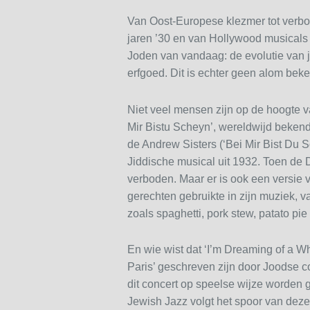
Van Oost-Europese klezmer tot verb
jaren ’30 en van Hollywood musicals 
Joden van vandaag: de evolutie van j
erfgoed. Dit is echter geen alom be
Niet veel mensen zijn op de hoogte 
Mir Bistu Scheyn’, wereldwijd beke
de Andrew Sisters (‘Bei Mir Bist Du S
Jiddische musical uit 1932. Toen de
verboden. Maar er is ook een versie v
gerechten gebruikte in zijn muziek, v
zoals spaghetti, pork stew, patato pi
En wie wist dat ‘I’m Dreaming of a W
Paris’ geschreven zijn door Joodse c
dit concert op speelse wijze worden 
Jewish Jazz volgt het spoor van deze