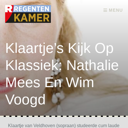
Skip to content
MENU
Klaartje’s Kijk Op
Klassiek: Nathalie
Mees En Wim
Voogd
Klaartje van Veldhoven (sopraan) studeerde cum laude