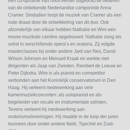
een cd-opname van nooit eerder uitgebrachte liederen
van de onbekende Nederlandse componiste Anna
Cramer. Sindsdien loopt de muziek van Cramer als een
rode draad door de ontwikkeling van dit duo. Ook
afzonderlijk van elkaar hebben Nathalie en Wim een
mooie muzikale carrière opgebouwd. Nathalie zong als
solist in verschillende opera’s en oratoria. Zij volgde
masterclasses bij onder andere Jard van Nes, David
Wilson Johnson en Meinard Kraak en werkte met
dirigenten als Jaap van Zweden, Reinbert de Leeuw en
Peter Dijkstra. Wim is als pianist en correpetitor
verbonden aan het Koninklijk conservatorium in Den
Haag. Hij verleent medewerking aan vele
kamermuziekconcerten: als solopianist en als
begeleider van vocale en instrumentale solisten.
Tevens verleent hij medewerking aan
oratoriumuitvoeringen. Hij maakte in de loop der jaren
tournees door onder andere Italië, Tsjechië en Zuid-