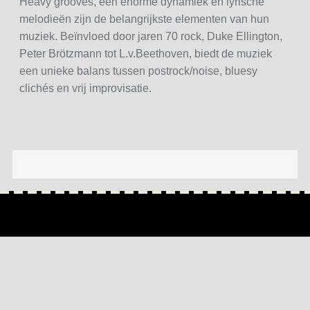
Heavy grooves, een enorme dynamiek en lyrische
melodieën zijn de belangrijkste elementen van hun
muziek. Beïnvloed door jaren 70 rock, Duke Ellington,
Peter Brötzmann tot L.v.Beethoven, biedt de muziek
een unieke balans tussen postrock/noise, bluesy
clichés en vrij improvisatie.