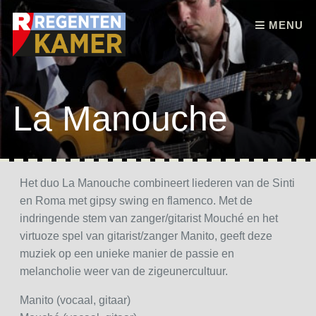
Skip to content
MENU
La Manouche
Het duo La Manouche combineert liederen van de Sinti
en Roma met gipsy swing en flamenco. Met de
indringende stem van zanger/gitarist Mouché en het
virtuoze spel van gitarist/zanger Manito, geeft deze
muziek op een unieke manier de passie en
melancholie weer van de zigeunercultuur.
Manito (vocaal, gitaar)