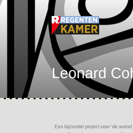
Leonard Coh
Een bijzonder project voor ‘de avond