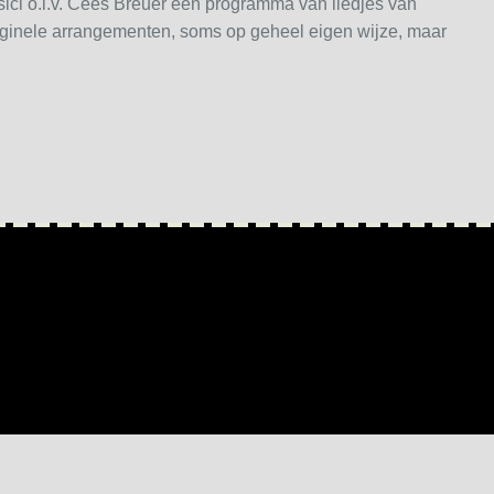
ici o.l.v. Cees Breuer een programma van liedjes van
iginele arrangementen, soms op geheel eigen wijze, maar