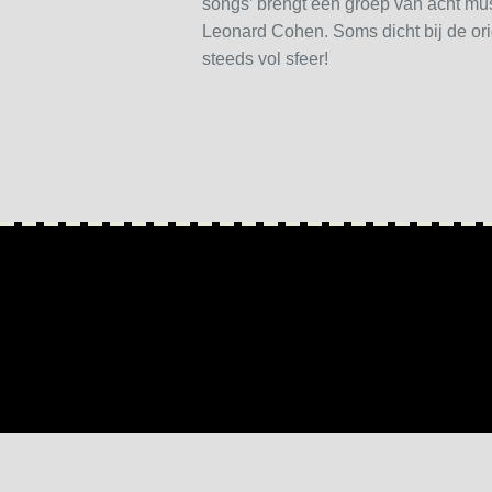
songs’ brengt een groep van acht mus
Leonard Cohen. Soms dicht bij de or
steeds vol sfeer!