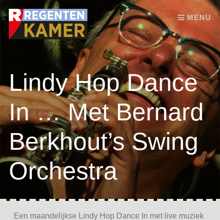
Skip to content
MENU
Lindy Hop Dance
In … Met Bernard
Berkhout’s Swing
Orchestra
Een maandelijkse Lindy Hop Dance In met live muziek