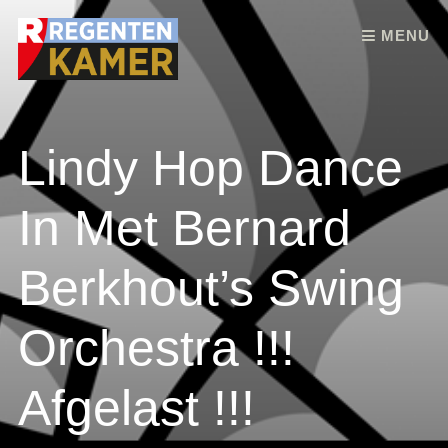
Skip to content
MENU
Lindy Hop Dance
In Met Bernard
Berkhout’s Swing
Orchestra !!!
Afgelast !!!