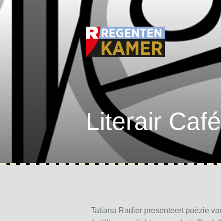
Literair Café
Tatiana Radier presenteert poëzie 