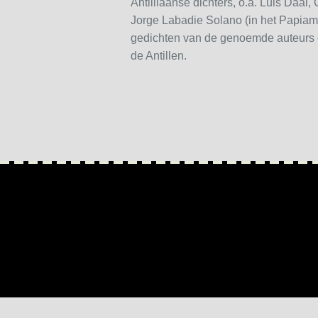
Antilliaanse dichters, o.a. Luis Daal,
Jorge Labadie Solano (in het Papiame
gedichten van de genoemde auteurs 
de Antillen.