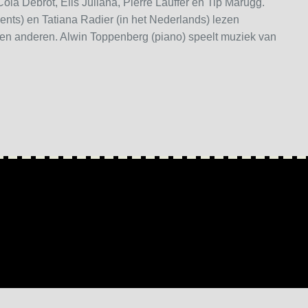
 Cola Debrot, Elis Juliana, Pierre Lauffer en Tip Marugg.
nts) en Tatiana Radier (in het Nederlands) lezen
en anderen. Alwin Toppenberg (piano) speelt muziek van