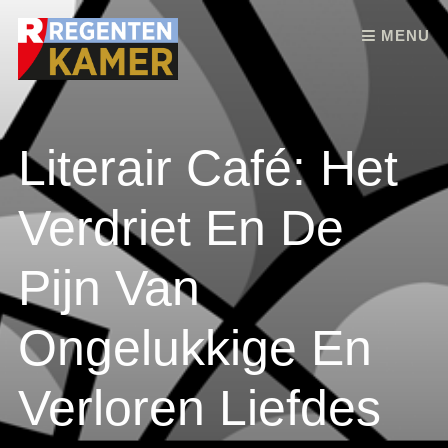
Skip to content
MENU
Literair Café: Het
Verdriet En De
Pijn Van
Ongelukkige En
Verloren Liefdes