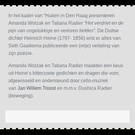
In het kader van “Huilen in Den Haag presenteren
Amanda Wolzak en Tatiana Radier
“Het verdriet en de
pijn van ongelukkige en verloren liefdes”
. De Duitse
dichter Heinrich Heine (1797- 1856) wist er alles van.
Seth Gaaikema publiceerde een (vrije) vertaling van
zijn poëzie.
Amanda Wolzak en Tatiana Radier maakten een keus
uit Heine’s bitterzoete gedichten en dragen die voor,
afgewisseld en ondersteund door cello-muziek
van
Jan Willem Troost
en m.m.v. Dushica Radier
(beweging).