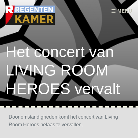
Skip to content
MENU
Het concert van
LIVING ROOM
HEROES vervalt
Door omstandigheden komt het concert van Living
Room Heroes helaas te vervallen.