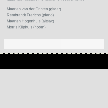
Maarten van der Grinten (gitaar)
Rembrandt Frerichs (piano)
Maarten Hogenhuis (altsax)
Morris Kliphuis (hoorn)