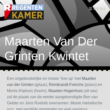
Skip to content
MENU
Maarten Van Der
Grinten Kwintet
Een ongebruikelijke en mooie ‘line up’ met
Maarten
van der Grinten
(gitaar),
Rembrandt Frerichs
(piano) en
Morris Kliphuis (hoorn).
Maarten Hogenhuis
(alt sax)
zal de plaats van de eerder aangekondigde Ben van
Gelder en Joris Roelofs overnemen. Mooie melodische
jazz, met verstilde momenten en veel avontuur.