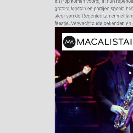
én Pop komen voorbij in hun repertoir
grotere feesten en partijen speelt, he
sfeer van de Regentenkamer met famil
feestje. Verwacht oude bekenden en 