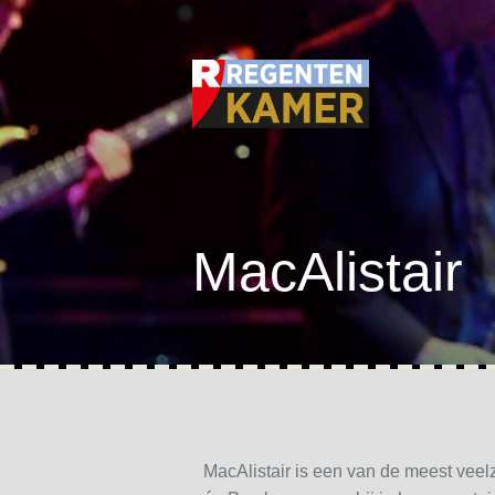
MacAlistair
MacAlistair is een van de meest veel