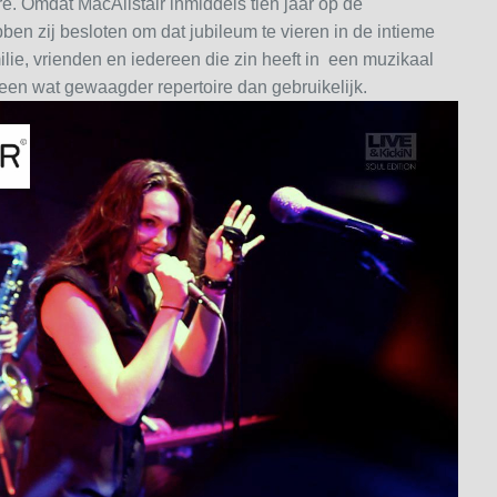
e. Omdat MacAlistair inmiddels tien jaar op de
bben zij besloten om dat jubileum te vieren in de intieme
ie, vrienden en iedereen die zin heeft in een muzikaal
een wat gewaagder repertoire dan gebruikelijk.